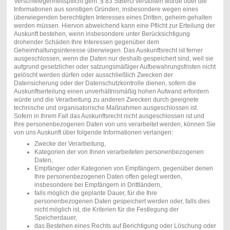
Verschwiegenheitspflicht gem. § 83 StBerG verstoßen würde oder die
Informationen aus sonstigen Gründen, insbesondere wegen eines
überwiegenden berechtigten Interesses eines Dritten, geheim gehalten
werden müssen. Hiervon abweichend kann eine Pflicht zur Erteilung der
Auskunft bestehen, wenn insbesondere unter Berücksichtigung
drohender Schäden Ihre Interessen gegenüber dem
Geheimhaltungsinteresse überwiegen. Das Auskunftsrecht ist ferner
ausgeschlossen, wenn die Daten nur deshalb gespeichert sind, weil sie
aufgrund gesetzlicher oder satzungsmäßiger Aufbewahrungsfristen nicht
gelöscht werden dürfen oder ausschließlich Zwecken der
Datensicherung oder der Datenschutzkontrolle dienen, sofern die
Auskunftserteilung einen unverhältnismäßig hohen Aufwand erfordern
würde und die Verarbeitung zu anderen Zwecken durch geeignete
technische und organisatorische Maßnahmen ausgeschlossen ist.
Sofern in Ihrem Fall das Auskunftsrecht nicht ausgeschlossen ist und
Ihre personenbezogenen Daten von uns verarbeitet werden, können Sie
von uns Auskunft über folgende Informationen verlangen:
Zwecke der Verarbeitung,
Kategorien der von Ihnen verarbeiteten personenbezogenen
Daten,
Empfänger oder Kategorien von Empfängern, gegenüber denen
Ihre personenbezogenen Daten offen gelegt werden,
insbesondere bei Empfängern in Drittländern,
falls möglich die geplante Dauer, für die Ihre
personenbezogenen Daten gespeichert werden oder, falls dies
nicht möglich ist, die Kriterien für die Festlegung der
Speicherdauer,
das Bestehen eines Rechts auf Berichtigung oder Löschung oder